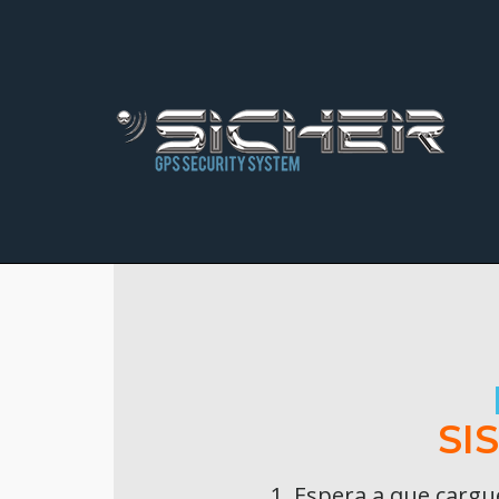
Saltar
al
contenido
SI
Espera a que cargue