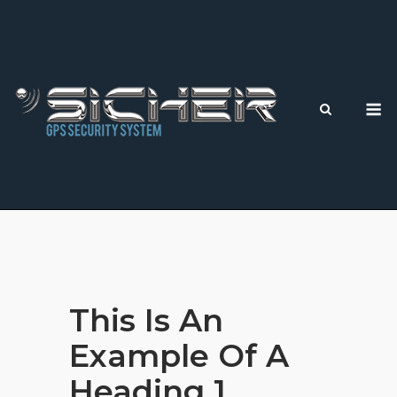
Saltar
al
contenido
M
This Is An
Example Of A
Heading 1