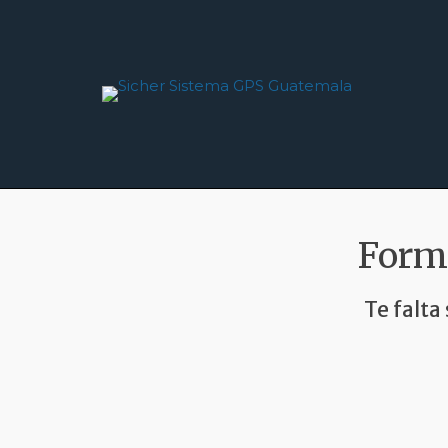
Saltar
al
contenido
Formu
Te falta