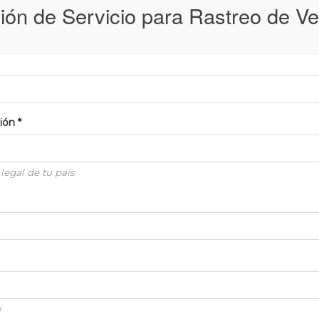
ión de Servicio para Rastreo de Ve
ción
*
legal de tu país
o